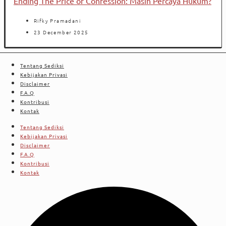
Ending The Price of Confession: Masih Percaya Hukum?
Rifky Pramadani
23 December 2025
Tentang Sediksi
Kebijakan Privasi
Disclaimer
F.A.Q
Kontribusi
Kontak
Tentang Sediksi
Kebijakan Privasi
Disclaimer
F.A.Q
Kontribusi
Kontak