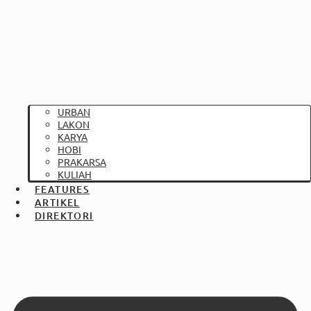
URBAN
LAKON
KARYA
HOBI
PRAKARSA
KULIAH
FEATURES
ARTIKEL
DIREKTORI