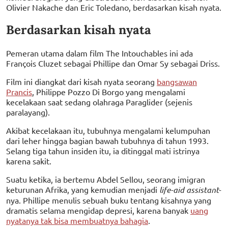
Olivier Nakache dan Eric Toledano, berdasarkan kisah nyata.
Berdasarkan kisah nyata
Pemeran utama dalam film The Intouchables ini ada
François Cluzet sebagai Phillipe dan Omar Sy sebagai Driss.
Film ini diangkat dari kisah nyata seorang
bangsawan
Prancis
, Philippe Pozzo Di Borgo yang mengalami
kecelakaan saat sedang olahraga Paraglider (sejenis
paralayang).
Akibat kecelakaan itu, tubuhnya mengalami kelumpuhan
dari leher hingga bagian bawah tubuhnya di tahun 1993.
Selang tiga tahun insiden itu, ia ditinggal mati istrinya
karena sakit.
Suatu ketika, ia bertemu Abdel Sellou, seorang imigran
keturunan Afrika, yang kemudian menjadi
life-aid assistant
-
nya. Phillipe menulis sebuah buku tentang kisahnya yang
dramatis selama mengidap depresi, karena banyak
uang
nyatanya tak bisa membuatnya bahagia
.