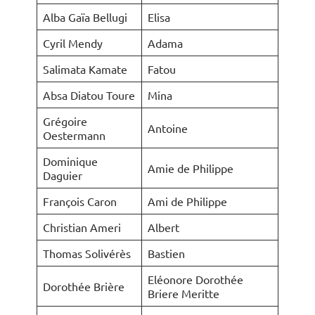
Alba Gaïa Bellugi
Elisa
Cyril Mendy
Adama
Salimata Kamate
Fatou
Absa Diatou Toure
Mina
Grégoire
Antoine
Oestermann
Dominique
Amie de Philippe
Daguier
François Caron
Ami de Philippe
Christian Ameri
Albert
Thomas Solivérès
Bastien
Eléonore Dorothée
Dorothée Brière
Briere Meritte