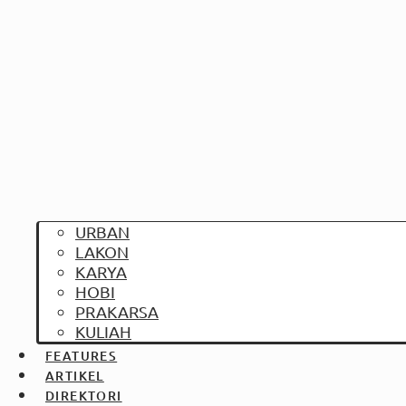
URBAN
LAKON
KARYA
HOBI
PRAKARSA
KULIAH
FEATURES
ARTIKEL
DIREKTORI