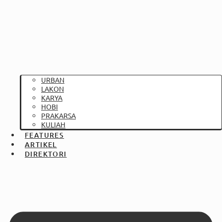
URBAN
LAKON
KARYA
HOBI
PRAKARSA
KULIAH
FEATURES
ARTIKEL
DIREKTORI