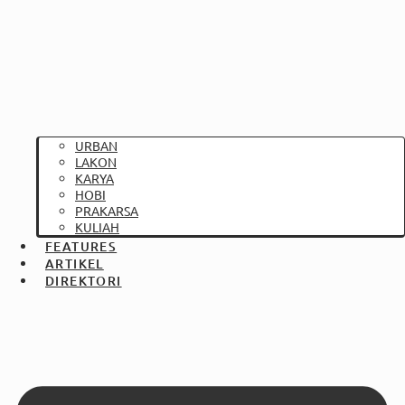
URBAN
LAKON
KARYA
HOBI
PRAKARSA
KULIAH
FEATURES
ARTIKEL
DIREKTORI