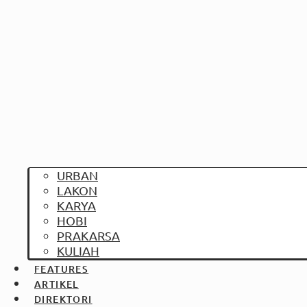
URBAN
LAKON
KARYA
HOBI
PRAKARSA
KULIAH
FEATURES
ARTIKEL
DIREKTORI