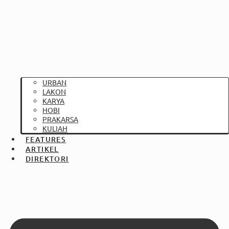
URBAN
LAKON
KARYA
HOBI
PRAKARSA
KULIAH
FEATURES
ARTIKEL
DIREKTORI