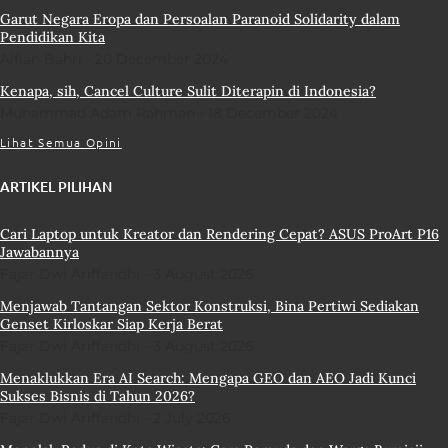
Garut Negara Eropa dan Persoalan Paranoid Solidarity dalam
Pendidikan Kita
Alfian Bahri
20 December 2024
Kenapa, sih, Cancel Culture Sulit Diterapin di Indonesia?
Muhammad Adam Rahman
18 December 2024
Lihat Semua Opini
ARTIKEL PILIHAN
Cari Laptop untuk Kreator dan Rendering Cepat? ASUS ProArt P16
Jawabannya
Fajar Dwi Ariffandhi
3 August 2026
Menjawab Tantangan Sektor Konstruksi, Bina Pertiwi Sediakan
Genset Kirloskar Siap Kerja Berat
Fajar Dwi Ariffandhi
3 August 2026
Menaklukkan Era AI Search: Mengapa GEO dan AEO Jadi Kunci
Sukses Bisnis di Tahun 2026?
Fajar Dwi Ariffandhi
2 July 2026