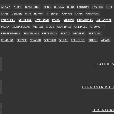
AGAMA
ANIME
BIAYA HIDUP
BISNIS
BUDAYA
BUKU
EKONOMI
FASHION
FILM
GAME
GENDER
HAM
HUKUM
INTERNET
KAMPUS
KARIR
KATA-KATA
KEHIDUPAN
KELUARGA
KESEHATAN
KOMIK
KULINER
LINGKUNGAN
MAHASISWA
MEDIA
MEDIA SOSIAL
MIGRASI
MUSIK
OLAHRAGA
ONE PIECE
OTOMOTIF
PEMERINTAHAN
PENDIDIKAN
PERCINTAAN
POLITIK
PROPERTI
PSIKOLOGI
ROMANSA
SCIENCE
SEJARAH
SELEBRITI
SOSIAL
TEKNOLOGI
TOKOH
WISATA
FEATURES
BERKONTRIBUSI
DIREKTORI