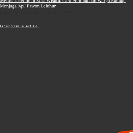
Menolak Redup di Kota Wisata: Cara Pemuda dan Warga Bumiaji
Menjaga ‘Api’ Pawon Leluhur
Fajar Dwi Ariffandhi
26 June 2026
Lihat Semua Artikel