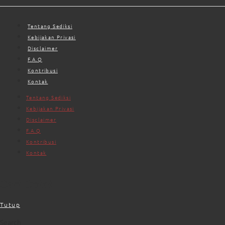
Tentang Sediksi
Kebijakan Privasi
Disclaimer
F.A.Q
Kontribusi
Kontak
Tentang Sediksi
Kebijakan Privasi
Disclaimer
F.A.Q
Kontribusi
Kontak
Cari Opini
Tutup
Search