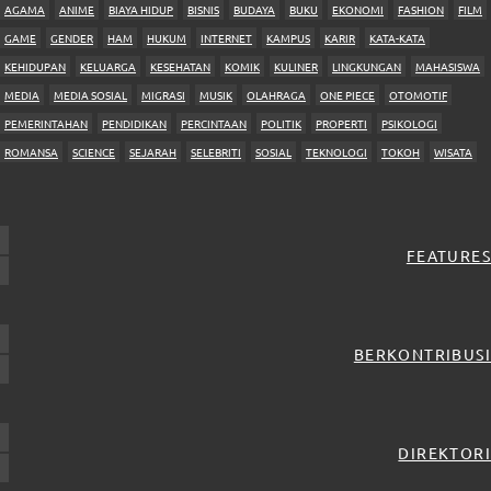
AGAMA
ANIME
BIAYA HIDUP
BISNIS
BUDAYA
BUKU
EKONOMI
FASHION
FILM
GAME
GENDER
HAM
HUKUM
INTERNET
KAMPUS
KARIR
KATA-KATA
KEHIDUPAN
KELUARGA
KESEHATAN
KOMIK
KULINER
LINGKUNGAN
MAHASISWA
MEDIA
MEDIA SOSIAL
MIGRASI
MUSIK
OLAHRAGA
ONE PIECE
OTOMOTIF
PEMERINTAHAN
PENDIDIKAN
PERCINTAAN
POLITIK
PROPERTI
PSIKOLOGI
ROMANSA
SCIENCE
SEJARAH
SELEBRITI
SOSIAL
TEKNOLOGI
TOKOH
WISATA
FEATURES
BERKONTRIBUSI
DIREKTORI