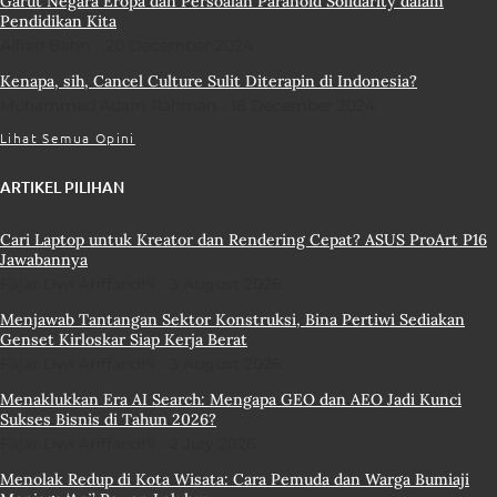
Garut Negara Eropa dan Persoalan Paranoid Solidarity dalam
Pendidikan Kita
Alfian Bahri
20 December 2024
Kenapa, sih, Cancel Culture Sulit Diterapin di Indonesia?
Muhammad Adam Rahman
18 December 2024
Lihat Semua Opini
ARTIKEL PILIHAN
Cari Laptop untuk Kreator dan Rendering Cepat? ASUS ProArt P16
Jawabannya
Fajar Dwi Ariffandhi
3 August 2026
Menjawab Tantangan Sektor Konstruksi, Bina Pertiwi Sediakan
Genset Kirloskar Siap Kerja Berat
Fajar Dwi Ariffandhi
3 August 2026
Menaklukkan Era AI Search: Mengapa GEO dan AEO Jadi Kunci
Sukses Bisnis di Tahun 2026?
Fajar Dwi Ariffandhi
2 July 2026
Menolak Redup di Kota Wisata: Cara Pemuda dan Warga Bumiaji