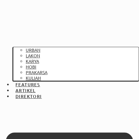
URBAN
LAKON
KARYA
HOBI
PRAKARSA
KULIAH
FEATURES
ARTIKEL
DIREKTORI