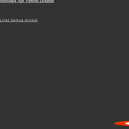
Menjaga ‘Api’ Pawon Leluhur
Fajar Dwi Ariffandhi
26 June 2026
Lihat Semua Artikel