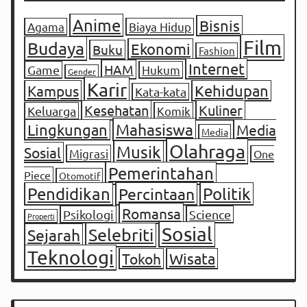
Anime
Bisnis
Agama
Biaya Hidup
Film
Budaya
Ekonomi
Buku
Fashion
Internet
HAM
Game
Hukum
Gender
Karir
Kampus
Kehidupan
Kata-kata
Kesehatan
Kuliner
Keluarga
Komik
Mahasiswa
Lingkungan
Media
Media
Olahraga
Musik
Sosial
Migrasi
One
Pemerintahan
Piece
Otomotif
Pendidikan
Percintaan
Politik
Romansa
Psikologi
Science
Properti
Sosial
Selebriti
Sejarah
Teknologi
Tokoh
Wisata