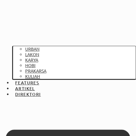
URBAN
LAKON
KARYA
HOBI
PRAKARSA
KULIAH
FEATURES
ARTIKEL
DIREKTORI