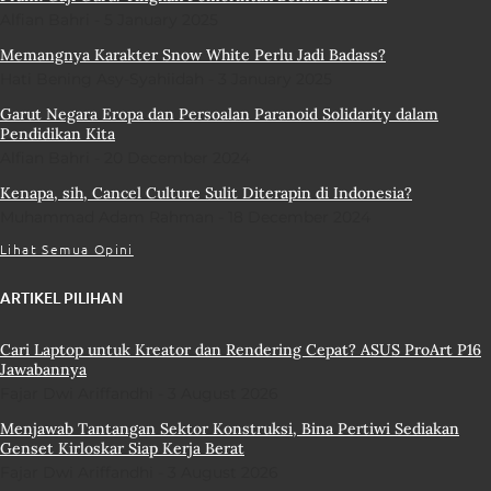
Alfian Bahri
5 January 2025
Memangnya Karakter Snow White Perlu Jadi Badass?
Hati Bening Asy-Syahiidah
3 January 2025
Garut Negara Eropa dan Persoalan Paranoid Solidarity dalam
Pendidikan Kita
Alfian Bahri
20 December 2024
Kenapa, sih, Cancel Culture Sulit Diterapin di Indonesia?
Muhammad Adam Rahman
18 December 2024
Lihat Semua Opini
ARTIKEL PILIHAN
Cari Laptop untuk Kreator dan Rendering Cepat? ASUS ProArt P16
Jawabannya
Fajar Dwi Ariffandhi
3 August 2026
Menjawab Tantangan Sektor Konstruksi, Bina Pertiwi Sediakan
Genset Kirloskar Siap Kerja Berat
Fajar Dwi Ariffandhi
3 August 2026