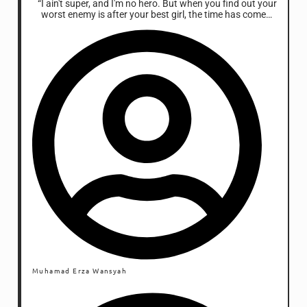
“I ain't super, and I'm no hero. But when you find out your
worst enemy is after your best girl, the time has come to
be a fucking superhero” – Wade Wilson, Deadpool Movie
Muhamad Erza Wansyah