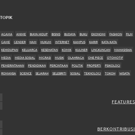
TOPIK
AGAMA
ANIME
BIAYA HIDUP
BISNIS
BUDAYA
BUKU
EKONOMI
FASHION
FILM
GAME
GENDER
HAM
HUKUM
INTERNET
KAMPUS
KARIR
KATA-KATA
KEHIDUPAN
KELUARGA
KESEHATAN
KOMIK
KULINER
LINGKUNGAN
MAHASISWA
MEDIA
MEDIA SOSIAL
MIGRASI
MUSIK
OLAHRAGA
ONE PIECE
OTOMOTIF
PEMERINTAHAN
PENDIDIKAN
PERCINTAAN
POLITIK
PROPERTI
PSIKOLOGI
ROMANSA
SCIENCE
SEJARAH
SELEBRITI
SOSIAL
TEKNOLOGI
TOKOH
WISATA
FEATURES
BERKONTRIBUSI