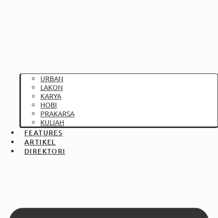
URBAN
LAKON
KARYA
HOBI
PRAKARSA
KULIAH
FEATURES
ARTIKEL
DIREKTORI