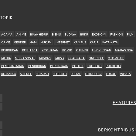
TOPIK
AGAMA
ANIME
BIAYA HIDUP
BISNIS
BUDAYA
BUKU
EKONOMI
FASHION
FILM
GAME
GENDER
HAM
HUKUM
INTERNET
KAMPUS
KARIR
KATA-KATA
KEHIDUPAN
KELUARGA
KESEHATAN
KOMIK
KULINER
LINGKUNGAN
MAHASISWA
MEDIA
MEDIA SOSIAL
MIGRASI
MUSIK
OLAHRAGA
ONE PIECE
OTOMOTIF
PEMERINTAHAN
PENDIDIKAN
PERCINTAAN
POLITIK
PROPERTI
PSIKOLOGI
ROMANSA
SCIENCE
SEJARAH
SELEBRITI
SOSIAL
TEKNOLOGI
TOKOH
WISATA
FEATURES
BERKONTRIBUSI