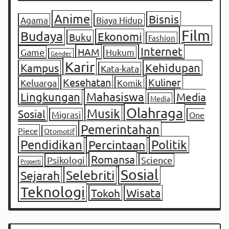
Anime
Bisnis
Agama
Biaya Hidup
Film
Budaya
Ekonomi
Buku
Fashion
Internet
HAM
Game
Hukum
Gender
Karir
Kampus
Kehidupan
Kata-kata
Kesehatan
Kuliner
Keluarga
Komik
Mahasiswa
Lingkungan
Media
Media
Olahraga
Musik
Sosial
Migrasi
One
Pemerintahan
Piece
Otomotif
Pendidikan
Percintaan
Politik
Romansa
Psikologi
Science
Properti
Sosial
Selebriti
Sejarah
Teknologi
Tokoh
Wisata