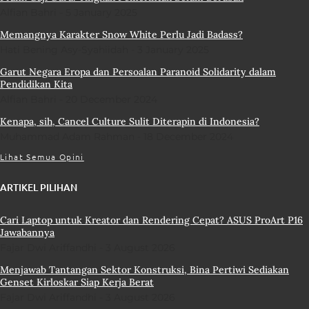
Alfian Bahri
5 January 2025
Memangnya Karakter Snow White Perlu Jadi Badass?
Hati Bening Asy-Syahiidah
3 January 2025
Garut Negara Eropa dan Persoalan Paranoid Solidarity dalam
Pendidikan Kita
Alfian Bahri
20 December 2024
Kenapa, sih, Cancel Culture Sulit Diterapin di Indonesia?
Muhammad Adam Rahman
18 December 2024
Lihat Semua Opini
ARTIKEL PILIHAN
Cari Laptop untuk Kreator dan Rendering Cepat? ASUS ProArt P16
Jawabannya
Fajar Dwi Ariffandhi
3 August 2026
Menjawab Tantangan Sektor Konstruksi, Bina Pertiwi Sediakan
Genset Kirloskar Siap Kerja Berat
Fajar Dwi Ariffandhi
3 August 2026