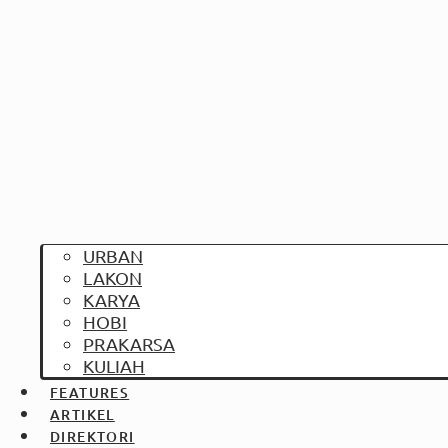
URBAN
LAKON
KARYA
HOBI
PRAKARSA
KULIAH
FEATURES
ARTIKEL
DIREKTORI