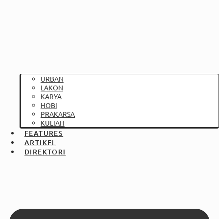
URBAN
LAKON
KARYA
HOBI
PRAKARSA
KULIAH
FEATURES
ARTIKEL
DIREKTORI