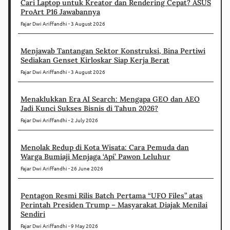
Cari Laptop untuk Kreator dan Rendering Cepat? ASUS
ProArt P16 Jawabannya
Fajar Dwi Ariffandhi
3 August 2026
Menjawab Tantangan Sektor Konstruksi, Bina Pertiwi
Sediakan Genset Kirloskar Siap Kerja Berat
Fajar Dwi Ariffandhi
3 August 2026
Menaklukkan Era AI Search: Mengapa GEO dan AEO
Jadi Kunci Sukses Bisnis di Tahun 2026?
Fajar Dwi Ariffandhi
2 July 2026
Menolak Redup di Kota Wisata: Cara Pemuda dan
Warga Bumiaji Menjaga ‘Api’ Pawon Leluhur
Fajar Dwi Ariffandhi
26 June 2026
Pentagon Resmi Rilis Batch Pertama “UFO Files” atas
Perintah Presiden Trump – Masyarakat Diajak Menilai
Sendiri
Fajar Dwi Ariffandhi
9 May 2026