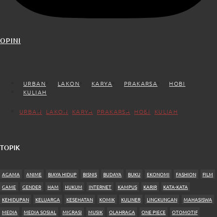
OPINI
URBAN
LAKON
KARYA
PRAKARSA
HOBI
KULIAH
URBAN
LAKON
KARYA
PRAKARSA
HOBI
KULIAH
TOPIK
AGAMA
ANIME
BIAYA HIDUP
BISNIS
BUDAYA
BUKU
EKONOMI
FASHION
FILM
GAME
GENDER
HAM
HUKUM
INTERNET
KAMPUS
KARIR
KATA-KATA
KEHIDUPAN
KELUARGA
KESEHATAN
KOMIK
KULINER
LINGKUNGAN
MAHASISWA
MEDIA
MEDIA SOSIAL
MIGRASI
MUSIK
OLAHRAGA
ONE PIECE
OTOMOTIF