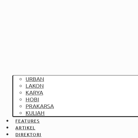
URBAN
LAKON
KARYA
HOBI
PRAKARSA
KULIAH
FEATURES
ARTIKEL
DIREKTORI