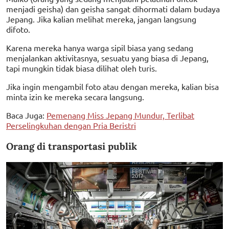
menjadi geisha) dan geisha sangat dihormati dalam budaya
Jepang. Jika kalian melihat mereka, jangan langsung
difoto.
Karena mereka hanya warga sipil biasa yang sedang
menjalankan aktivitasnya, sesuatu yang biasa di Jepang,
tapi mungkin tidak biasa dilihat oleh turis.
Jika ingin mengambil foto atau dengan mereka, kalian bisa
minta izin ke mereka secara langsung.
Baca Juga:
Pemenang Miss Jepang Mundur, Terlibat
Perselingkuhan dengan Pria Beristri
Orang di transportasi publik