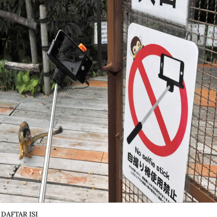
DAFTAR ISI