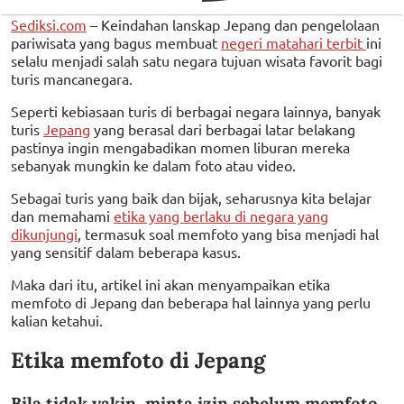
Sediksi.com
– Keindahan lanskap Jepang dan pengelolaan
pariwisata yang bagus membuat
negeri matahari terbit
ini
selalu menjadi salah satu negara tujuan wisata favorit bagi
turis mancanegara.
Seperti kebiasaan turis di berbagai negara lainnya, banyak
turis
Jepang
yang berasal dari berbagai latar belakang
pastinya ingin mengabadikan momen liburan mereka
sebanyak mungkin ke dalam foto atau video.
Sebagai turis yang baik dan bijak, seharusnya kita belajar
dan memahami
etika yang berlaku di negara yang
dikunjungi
, termasuk soal memfoto yang bisa menjadi hal
yang sensitif dalam beberapa kasus.
Maka dari itu, artikel ini akan menyampaikan etika
memfoto di Jepang dan beberapa hal lainnya yang perlu
kalian ketahui.
Etika memfoto di Jepang
Bila tidak yakin, minta izin sebelum memfoto