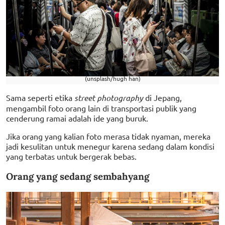
(unsplash/hugh han)
Sama seperti etika
street photography
di Jepang,
mengambil foto orang lain di transportasi publik yang
cenderung ramai adalah ide yang buruk.
Jika orang yang kalian foto merasa tidak nyaman, mereka
jadi kesulitan untuk menegur karena sedang dalam kondisi
yang terbatas untuk bergerak bebas.
Orang yang sedang sembahyang