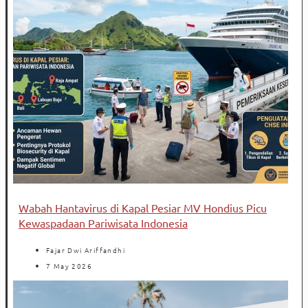
Wabah Hantavirus di Kapal Pesiar MV Hondius Picu
Kewaspadaan Pariwisata Indonesia
Fajar Dwi Ariffandhi
7 May 2026