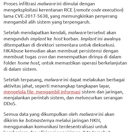
Proses infiltrasi
malware
ini dimulai dengan
mengeksploitasi kerentanan RCE (
remote code execution
)
lama CVE-2017-5638, yang memungkinkan penyerang
mengambil alih sistem yang terpengaruh.
Setelah mendapatkan kendali,
malware
tersebut akan
mengunduh
implant
ke
host
korban.
Implant
ini awalnya
ditempatkan di direktori sementara untuk dieksekusi.
NKAbuse kemudian akan membuat persistensi dengan
membuat tugas
cron
dan menempatkan dirinya di dalam
folder
home host
, untuk memastikan operasi berkelanjutan
di dalam sistem.
Setelah terpasang,
malware
ini dapat melakukan berbagai
aktivitas jahat, seperti menangkap tangkapan layar,
mengelola file, mengambil informasi
sistem dan jaringan,
menjalankan perintah sistem, dan meluncurkan serangan
DDoS.
Semua data yang dikumpulkan oleh
malware
ini akan
dikirim ke
botmaster
nya melalui jaringan NKN,
menggunakan komunikasi terdesentralisasi untuk
kerahasiaan dan efisiensi pengiriman data tersebut.