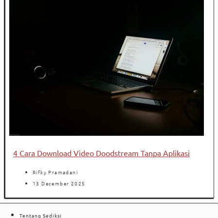
4 Cara Download Video Doodstream Tanpa Aplikasi
Rifky Pramadani
13 December 2025
Tentang Sediksi