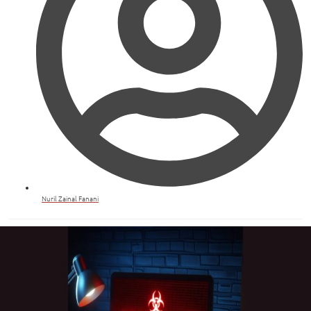
Nuril Zainal Fanani