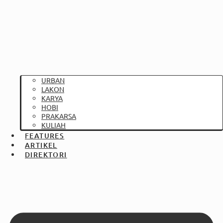
URBAN
LAKON
KARYA
HOBI
PRAKARSA
KULIAH
FEATURES
ARTIKEL
DIREKTORI