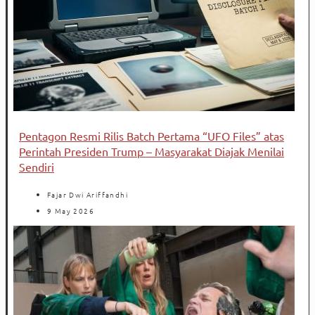
Pentagon Resmi Rilis Batch Pertama “UFO Files” atas
Perintah Presiden Trump – Masyarakat Diajak Menilai
Sendiri
Fajar Dwi Ariffandhi
9 May 2026