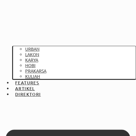
URBAN
LAKON
KARYA
HOBI
PRAKARSA
KULIAH
FEATURES
ARTIKEL
DIREKTORI