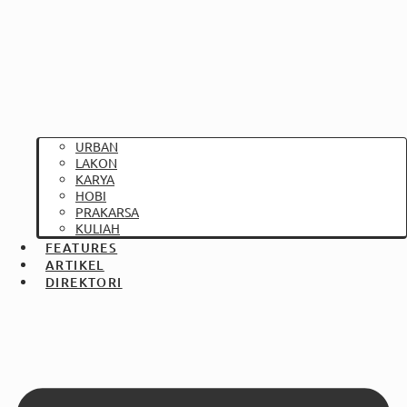
URBAN
LAKON
KARYA
HOBI
PRAKARSA
KULIAH
FEATURES
ARTIKEL
DIREKTORI