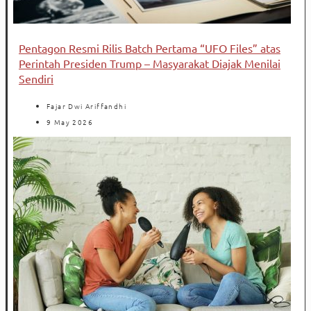
Pentagon Resmi Rilis Batch Pertama “UFO Files” atas
Perintah Presiden Trump – Masyarakat Diajak Menilai
Sendiri
Fajar Dwi Ariffandhi
9 May 2026