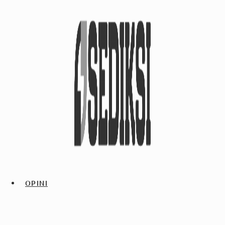
OPINI