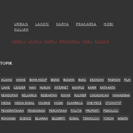
URBAN
LAKON
KARYA
PRAKARSA
HOBI
KULIAH
URBAN
LAKON
KARYA
PRAKARSA
HOBI
KULIAH
TOPIK
AGAMA
ANIME
BIAYA HIDUP
BISNIS
BUDAYA
BUKU
EKONOMI
FASHION
FILM
GAME
GENDER
HAM
HUKUM
INTERNET
KAMPUS
KARIR
KATA-KATA
KEHIDUPAN
KELUARGA
KESEHATAN
KOMIK
KULINER
LINGKUNGAN
MAHASISWA
MEDIA
MEDIA SOSIAL
MIGRASI
MUSIK
OLAHRAGA
ONE PIECE
OTOMOTIF
PEMERINTAHAN
PENDIDIKAN
PERCINTAAN
POLITIK
PROPERTI
PSIKOLOGI
ROMANSA
SCIENCE
SEJARAH
SELEBRITI
SOSIAL
TEKNOLOGI
TOKOH
WISATA