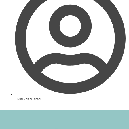
Nuril Zainal Fanani