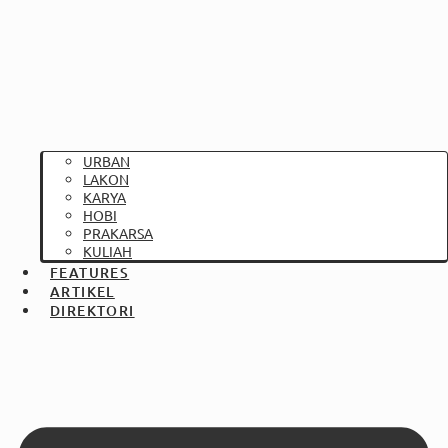
URBAN
LAKON
KARYA
HOBI
PRAKARSA
KULIAH
FEATURES
ARTIKEL
DIREKTORI