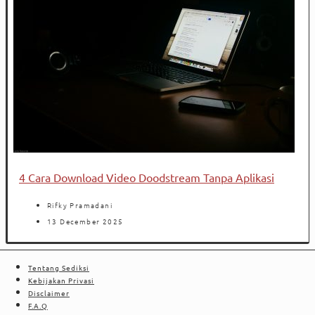
4 Cara Download Video Doodstream Tanpa Aplikasi
Rifky Pramadani
13 December 2025
Tentang Sediksi
Kebijakan Privasi
Disclaimer
F.A.Q