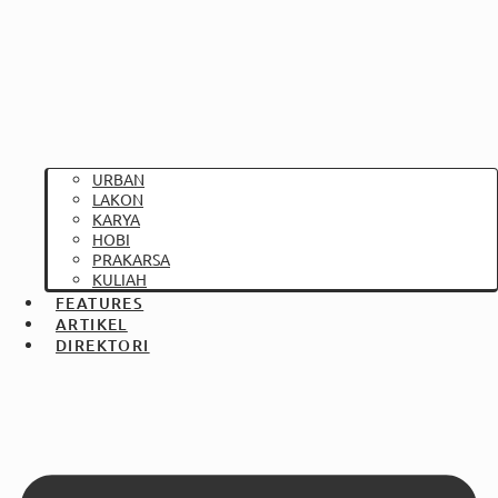
URBAN
LAKON
KARYA
HOBI
PRAKARSA
KULIAH
FEATURES
ARTIKEL
DIREKTORI