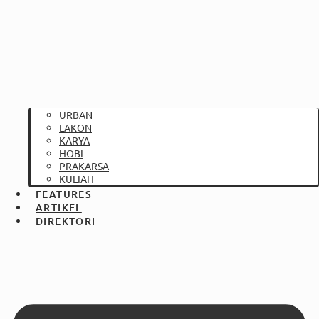
URBAN
LAKON
KARYA
HOBI
PRAKARSA
KULIAH
FEATURES
ARTIKEL
DIREKTORI