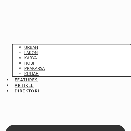
URBAN
LAKON
KARYA
HOBI
PRAKARSA
KULIAH
FEATURES
ARTIKEL
DIREKTORI