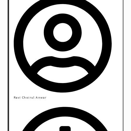
mengajarkan cara pragmatis, tetapi bukan berarti
mengesampingkan soal konsep.
Ravi Choirul Anwar