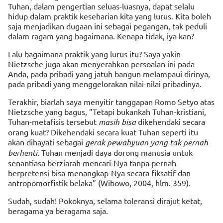
Tuhan, dalam pengertian seluas-luasnya, dapat selalu
hidup dalam praktik keseharian kita yang lurus. Kita boleh
saja menjadikan dugaan ini sebagai pegangan, tak peduli
dalam ragam yang bagaimana. Kenapa tidak, iya kan?
Lalu bagaimana praktik yang lurus itu? Saya yakin
Nietzsche juga akan menyerahkan persoalan ini pada
Anda, pada pribadi yang jatuh bangun melampaui dirinya,
pada pribadi yang menggelorakan nilai-nilai pribadinya.
Terakhir, biarlah saya menyitir tanggapan Romo Setyo atas
Nietzsche yang bagus, ”Tetapi bukankah Tuhan-kristiani,
Tuhan-metafisis tersebut
masih bisa
dikehendaki secara
orang kuat? Dikehendaki secara kuat Tuhan seperti itu
akan dihayati sebagai
gerak pewahyuan yang tak pernah
berhenti
. Tuhan menjadi daya dorong manusia untuk
senantiasa berziarah mencari-Nya tanpa pernah
berpretensi bisa menangkap-Nya secara fiksatif dan
antropomorfistik belaka” (Wibowo, 2004, hlm. 359).
Sudah, sudah! Pokoknya, selama toleransi dirajut ketat,
beragama ya beragama saja.