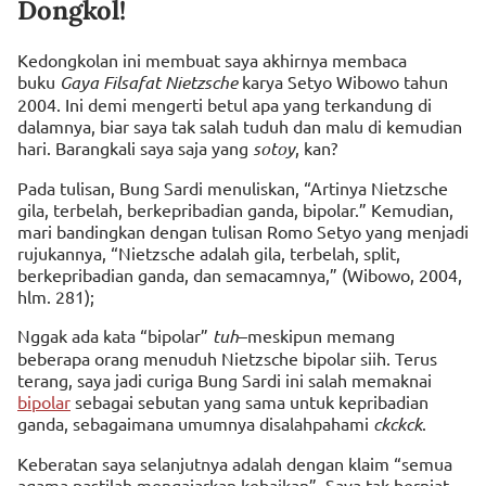
Dongkol!
Kedongkolan ini membuat saya akhirnya membaca
buku
Gaya Filsafat Nietzsche
karya Setyo Wibowo tahun
2004. Ini demi mengerti betul apa yang terkandung di
dalamnya, biar saya tak salah tuduh dan malu di kemudian
hari. Barangkali saya saja yang
sotoy
, kan?
Pada tulisan, Bung Sardi menuliskan, “Artinya Nietzsche
gila, terbelah, berkepribadian ganda, bipolar.” Kemudian,
mari bandingkan dengan tulisan Romo Setyo yang menjadi
rujukannya, “Nietzsche adalah gila, terbelah, split,
berkepribadian ganda, dan semacamnya,” (Wibowo, 2004,
hlm. 281);
Nggak ada kata “bipolar”
tuh
–meskipun memang
beberapa orang menuduh Nietzsche bipolar siih. Terus
terang, saya jadi curiga Bung Sardi ini salah memaknai
bipolar
sebagai sebutan yang sama untuk kepribadian
ganda, sebagaimana umumnya disalahpahami
ckckck
.
Keberatan saya selanjutnya adalah dengan klaim “semua
agama pastilah mengajarkan kebaikan”. Saya tak berniat