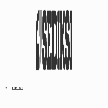
OPINI