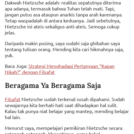
Dakwah Nietzsche adalah: realitas sepatutnya diterima
apa adanya, termasuk bahwa Tuhan telah mati. Tapi,
jangan putus asa ataupun anarkis tanpa arah karenanya.
Tetap waspadalah di antara keduanya. Jadi sebetulnya,
Nietzsche ini ateis-sekaligus-anti-ateis. Semoga cukup
jelas.
Daripada makin pusing, saya sudahi saja ghibahan saya
tentang tulisan orang. Mending kita cari hikmahnya saja,
yuk.
Baca Juga:
Strategi Menghadapi Pertanyaan “Kapan
Nikah?” dengan Filsafat
Beragama Ya Beragama Saja
Filsafat
Nietzsche sudah terkenal susah dipahami. Sudah
sewajarnya kita berhati-hati saat dihadapkan hal sulit.
Kalau tak punya niat belajar yang mantep, mending belajar
hal lain.
Menurut saya, mempelajari pemikiran Nietzsche secara
setengah-setengah, khawatirnya, cuma bakal