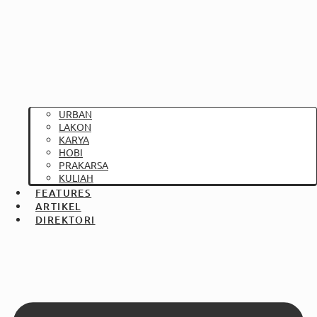
URBAN
LAKON
KARYA
HOBI
PRAKARSA
KULIAH
FEATURES
ARTIKEL
DIREKTORI