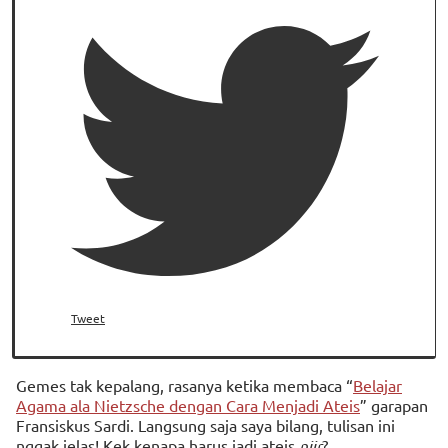
Tweet
Gemes tak kepalang, rasanya ketika membaca “
Belajar
Agama ala Nietzsche dengan Cara Menjadi Ateis
” garapan
Fransiskus Sardi. Langsung saja saya bilang, tulisan ini
nggak jelas! Kek kenapa harus jadi ateis
njir
?