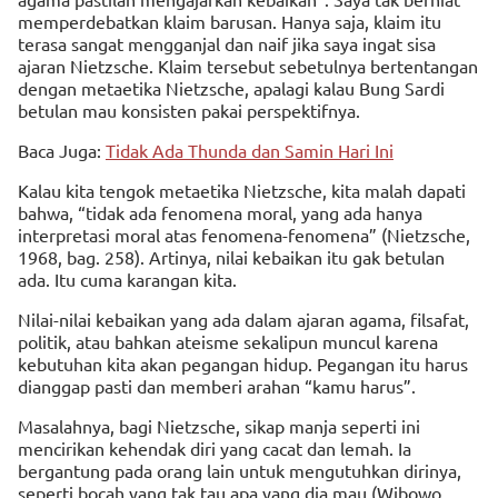
memperdebatkan klaim barusan. Hanya saja, klaim itu
terasa sangat mengganjal dan naif jika saya ingat sisa
ajaran Nietzsche. Klaim tersebut sebetulnya bertentangan
dengan metaetika Nietzsche, apalagi kalau Bung Sardi
betulan mau konsisten pakai perspektifnya.
Baca Juga:
Tidak Ada Thunda dan Samin Hari Ini
Kalau kita tengok metaetika Nietzsche, kita malah dapati
bahwa, “tidak ada fenomena moral, yang ada hanya
interpretasi moral atas fenomena-fenomena” (Nietzsche,
1968, bag. 258). Artinya, nilai kebaikan itu gak betulan
ada. Itu cuma karangan kita.
Nilai-nilai kebaikan yang ada dalam ajaran agama, filsafat,
politik, atau bahkan ateisme sekalipun muncul karena
kebutuhan kita akan pegangan hidup. Pegangan itu harus
dianggap pasti dan memberi arahan “kamu harus”.
Masalahnya, bagi Nietzsche, sikap manja seperti ini
mencirikan kehendak diri yang cacat dan lemah. Ia
bergantung pada orang lain untuk mengutuhkan dirinya,
seperti bocah yang tak tau apa yang dia mau (Wibowo,