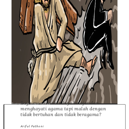
Bagaimana maksudnya belajar dan
Ilustrasi oleh Ahmad Yani Ali
menghayati agama tapi malah dengan
tidak bertuhan dan tidak beragama?
Ariful Fathoni