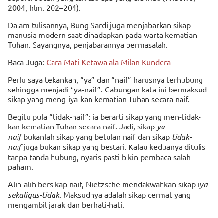
2004, hlm. 202–204).
Dalam tulisannya, Bung Sardi juga menjabarkan sikap
manusia modern saat dihadapkan pada warta kematian
Tuhan. Sayangnya, penjabarannya bermasalah.
Baca Juga:
Cara Mati Ketawa ala Milan Kundera
Perlu saya tekankan, “ya” dan “naif” harusnya terhubung
sehingga menjadi “ya-naif”. Gabungan kata ini bermaksud
sikap yang meng-iya-kan kematian Tuhan secara naif.
Begitu pula “tidak-naif”: ia berarti sikap yang men-tidak-
kan kematian Tuhan secara naif. Jadi, sikap
ya-
naif
bukanlah sikap yang betulan naif dan sikap
tidak-
naif
juga bukan sikap yang bestari. Kalau keduanya ditulis
tanpa tanda hubung, nyaris pasti bikin pembaca salah
paham.
Alih-alih bersikap naif, Nietzsche mendakwahkan sikap i
ya-
sekaligus-tidak
. Maksudnya adalah sikap cermat yang
mengambil jarak dan berhati-hati.