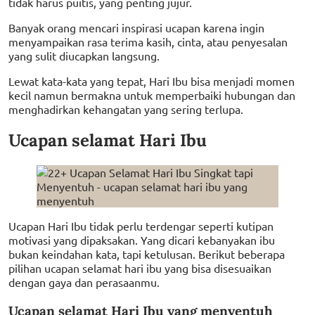
tidak harus puitis, yang penting jujur.
Banyak orang mencari inspirasi ucapan karena ingin
menyampaikan rasa terima kasih, cinta, atau penyesalan
yang sulit diucapkan langsung.
Lewat kata-kata yang tepat, Hari Ibu bisa menjadi momen
kecil namun bermakna untuk memperbaiki hubungan dan
menghadirkan kehangatan yang sering terlupa.
Ucapan selamat Hari Ibu
Ucapan Hari Ibu tidak perlu terdengar seperti kutipan
motivasi yang dipaksakan. Yang dicari kebanyakan ibu
bukan keindahan kata, tapi ketulusan. Berikut beberapa
pilihan ucapan selamat hari ibu yang bisa disesuaikan
dengan gaya dan perasaanmu.
Ucapan selamat Hari Ibu yang menyentuh