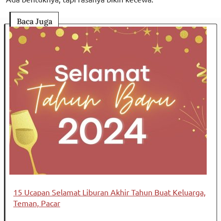
Baca Juga
15 Ucapan Selamat Liburan Akhir Tahun Buat Keluarga,
Teman, Pacar