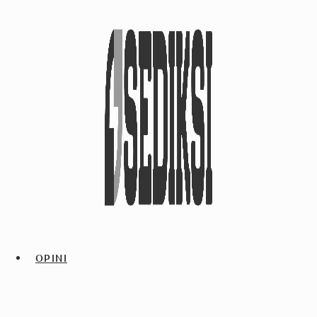
OPINI