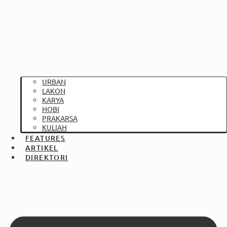
URBAN
LAKON
KARYA
HOBI
PRAKARSA
KULIAH
FEATURES
ARTIKEL
DIREKTORI