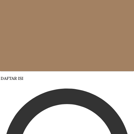
DAFTAR ISI