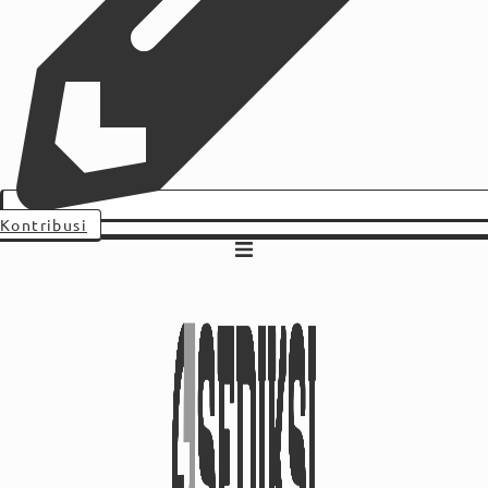
Kontribusi