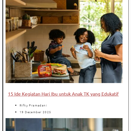
15 Ide Kegiatan Hari Ibu untuk Anak TK yang Edukatif
Rifky Pramadani
19 December 2025