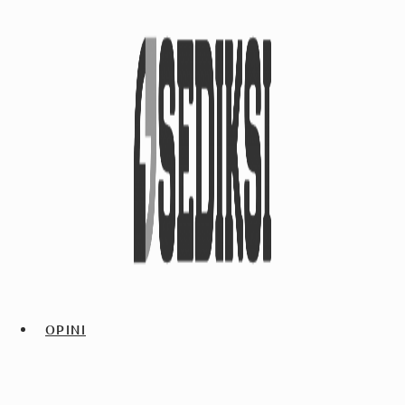
OPINI