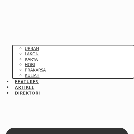
URBAN
LAKON
KARYA
HOBI
PRAKARSA
KULIAH
FEATURES
ARTIKEL
DIREKTORI