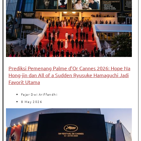
Prediksi Pemenang Palme d’Or Cannes 2026: Hope Na
Hong-jin dan All of a Sudden Ryusuke Hamaguchi Jadi
Favorit Utama
Fajar Dwi Ariffandhi
8 May 2026