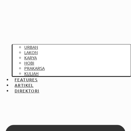
URBAN
LAKON
KARYA
HOBI
PRAKARSA
KULIAH
FEATURES
ARTIKEL
DIREKTORI