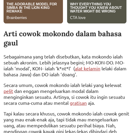
Arti cowok mokondo dalam bahasa
gaul
Sebagaimana yang telah disebutkan, kata mokondo ialah
sebuah akronim. Lebih jelasnya begini; MO-KON-DO. MO-
ialah ‘modal’, KON- ialah ‘k*nt*l’ (
alat kelamin
lelaki dalam
bahasa Jawa) dan DO ialah ‘doang’.
Secara umum, cowok mokondo ialah lelaki yang kelewat
pelit
dan enggan mengeluarkan modal dalam
menginginkan sesuatu. Artinya, si cowok itu ingin sesuatu
secara cuma-cuma atau mental
gratisan
aja.
Tapi kalau secara khusus, cowok mokondo ialah cowok genit
yang mau enak-enak aja, tapi tidak mau mengeluarkan
uang, atau mempedulikan sesuatu perihal biaya. Nah,
mendingan cowok kayak gini lekas-lekas dihindari deh