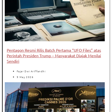
Pentagon Resmi Rilis Batch Pertama “UFO Files” atas
Perintah Presiden Trump – Masyarakat Diajak Menilai
Sendiri
Fajar Dwi Ariffandhi
9 May 2026