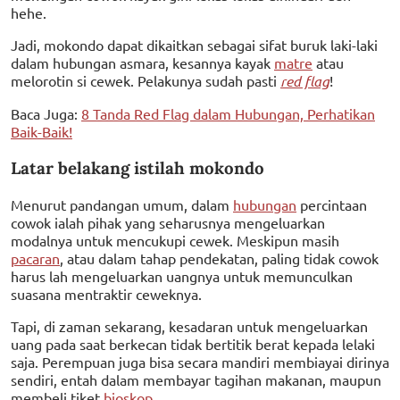
hehe.
Jadi, mokondo dapat dikaitkan sebagai sifat buruk laki-laki
dalam hubungan asmara, kesannya kayak
matre
atau
melorotin si cewek. Pelakunya sudah pasti
red flag
!
Baca Juga:
8 Tanda Red Flag dalam Hubungan, Perhatikan
Baik-Baik!
Latar belakang istilah mokondo
Menurut pandangan umum, dalam
hubungan
percintaan
cowok ialah pihak yang seharusnya mengeluarkan
modalnya untuk mencukupi cewek. Meskipun masih
pacaran
, atau dalam tahap pendekatan, paling tidak cowok
harus lah mengeluarkan uangnya untuk memunculkan
suasana mentraktir ceweknya.
Tapi, di zaman sekarang, kesadaran untuk mengeluarkan
uang pada saat berkecan tidak bertitik berat kepada lelaki
saja. Perempuan juga bisa secara mandiri membiayai dirinya
sendiri, entah dalam membayar tagihan makanan, maupun
membeli tiket
bioskop
.