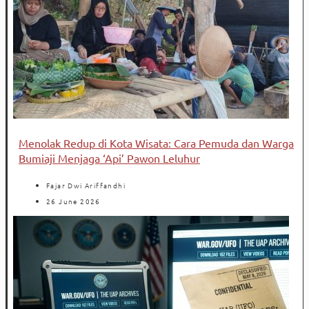
Menolak Redup di Kota Wisata: Cara Pemuda dan Warga
Bumiaji Menjaga ‘Api’ Pawon Leluhur
Fajar Dwi Ariffandhi
26 June 2026