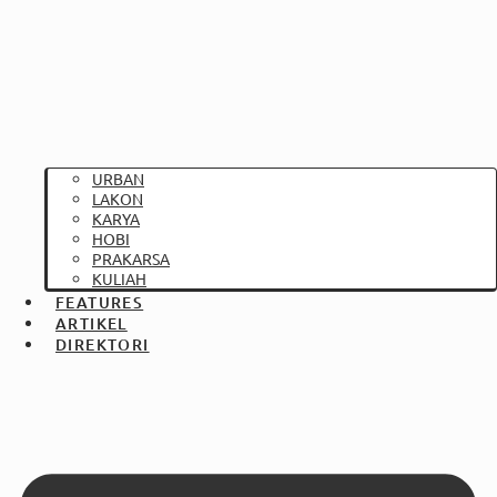
URBAN
LAKON
KARYA
HOBI
PRAKARSA
KULIAH
FEATURES
ARTIKEL
DIREKTORI