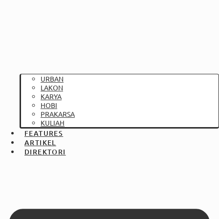
URBAN
LAKON
KARYA
HOBI
PRAKARSA
KULIAH
FEATURES
ARTIKEL
DIREKTORI