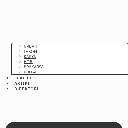
URBAN
LAKON
KARYA
HOBI
PRAKARSA
KULIAH
FEATURES
ARTIKEL
DIREKTORI