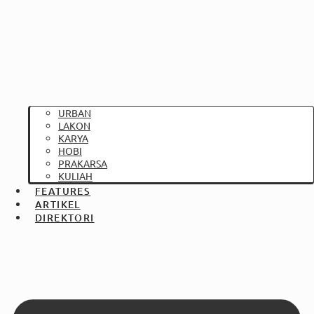
URBAN
LAKON
KARYA
HOBI
PRAKARSA
KULIAH
FEATURES
ARTIKEL
DIREKTORI