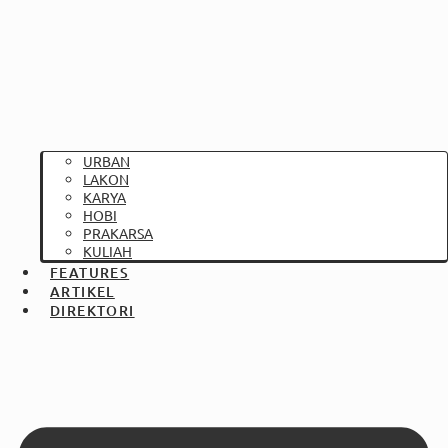
URBAN
LAKON
KARYA
HOBI
PRAKARSA
KULIAH
FEATURES
ARTIKEL
DIREKTORI