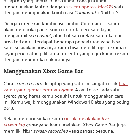
di laptop yang kedua ini bisa kamu coba jika kamu
menggunakan laptop dengan
sistem operasi MacOS
yaitu
dengan menggunakan kombinasi
Command
+ Shift + 5.
Dengan menekan kombinasi tombol Command + kamu
akan membuka panel kontrol untuk merekam layar,
mengambil
screenshot
, atau bahkan melakukan rekaman
area tertentu. Terdapat beberapa pengaturan yang bisa
kami sesuaikan, misalnya kamu bisa memilih opsi rekaman
layar penuh atau pilih area tertentu yang ingin kamu rekam
dengan menentukan ukurannya.
Menggunakan Xbox Game Bar
Cara
screen record
di laptop yang satu ini sangat cocok
buat
kamu yang gemar bermain
game
.
Akan tetapi, ada satu
syarat yang harus kamu penuhi untuk menggunakan cara
ini. Kamu wajib menggunakan Windows 10 atau yang paling
baru.
Selain memungkinkan kamu
untuk melakukan
live
streaming
game
yang kamu mainkan, Xbox Game Bar juga
memiliki fitur
screen recording
yang sangat berguna.