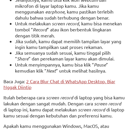
mikrofon di layar laptop kamu. Jika kamu
menggunakan
earphone,
kamu pastikan terlebih
dahulu bahwa sudah terhubung dengan benar.
Untuk melakukan
screen record
, kamu bisa menekan
tombol “
Record
” atau ikon berbentuk lingkaran
dengan titik merah.
Jika sudah, kamu dapat memilih tampilan layar yang
ingin kamu tampilkan saat proses rekaman.
Jika semuanya sudah sesuai, kamu tinggal pilih
“
Share
” dan perekaman layar kamu akan dimulai.
Untuk menyimpannya, kamu bisa klik “
Pause
”
kemudian klik “
Next
” untuk melihat hasilnya.
Baca Juga:
2 Cara Blur Chat di WhatsApp Desktop, Biar
Nggak Diintip
Itulah beberapa cara
screen record
di laptop yang bisa kamu
lakukan dengan sangat mudah. Dengan cara
screen record
di laptop ini, kamu dapat melakukan
screen record
di laptop
kamu sesuai dengan kebutuhan dan preferensi kamu.
Apakah kamu menggunakan Windows, MacOS, atau