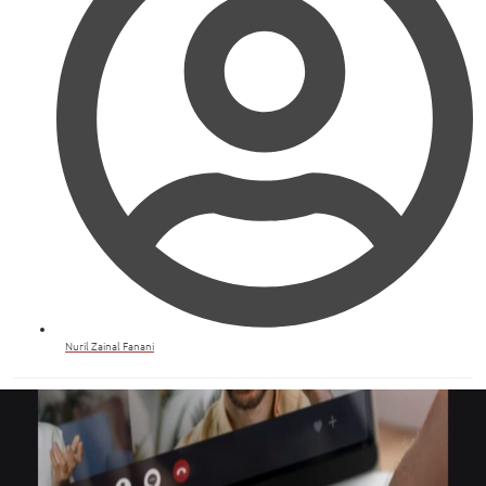
Nuril Zainal Fanani