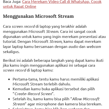
Baca Juga:
Cara Merekam Video Call di WhatsApp, Cocok
untuk Rapat Online
Menggunakan Microsoft Stream
Cara
screen record
di laptop yang terakhir adalah
menggunakan Microsoft
Stream
. Cara ini sangat cocok
digunakan untuk kamu yang ingin merekam presentasi atau
tutorial. Dengan Microsoft
Stream
, kamu dapat merekam
layar laptop kamu bersamaan dengan
audio
dan
webcam
sekaligus.
Berikut ini adalah beberapa langkah yang dapat kamu ikuti
jika kamu ingin menggunakan aplikasi ini sebagai cara
screen record
di laptop kamu:
Pertama-tama, tentu kamu harus memiliki aplikasi
Microsoft Stream terlebih dahulu.
Kemudian kamu buka aplikasi tersebut dan pilih
“
Create
–
Record Screen
”.
Setelah itu, kamu kamu bisa pilih “
Allow Microsoft
Stream
” agar microphone dan kamera bisa terekam.
Selanjutnya, kamu bisa klik ikon
webcam
dan