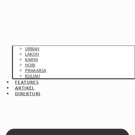
URBAN
LAKON
KARYA
HOBI
PRAKARSA
KULIAH
FEATURES
ARTIKEL
DIREKTORI