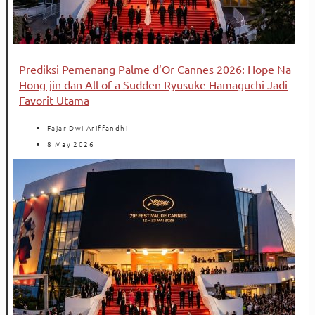
Prediksi Pemenang Palme d’Or Cannes 2026: Hope Na
Hong-jin dan All of a Sudden Ryusuke Hamaguchi Jadi
Favorit Utama
Fajar Dwi Ariffandhi
8 May 2026