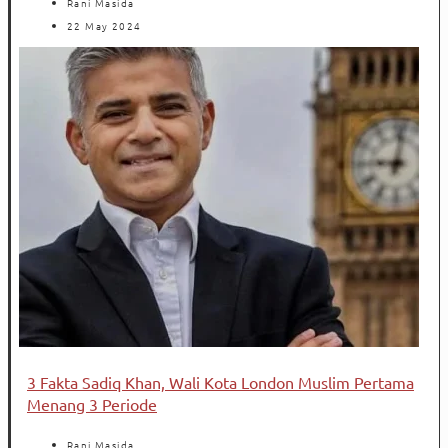
Rani Masida
22 May 2024
3 Fakta Sadiq Khan, Wali Kota London Muslim Pertama
Menang 3 Periode
Rani Masida