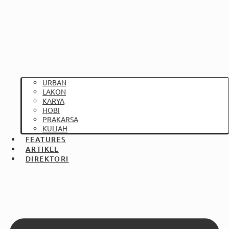
URBAN
LAKON
KARYA
HOBI
PRAKARSA
KULIAH
FEATURES
ARTIKEL
DIREKTORI