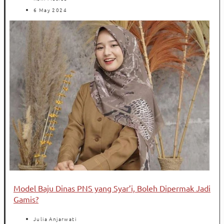
6 May 2024
Model Baju Dinas PNS yang Syar’i, Boleh Dipermak Jadi
Gamis?
Julia Anjarwati