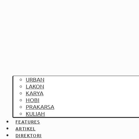
URBAN
LAKON
KARYA
HOBI
PRAKARSA
KULIAH
FEATURES
ARTIKEL
DIREKTORI