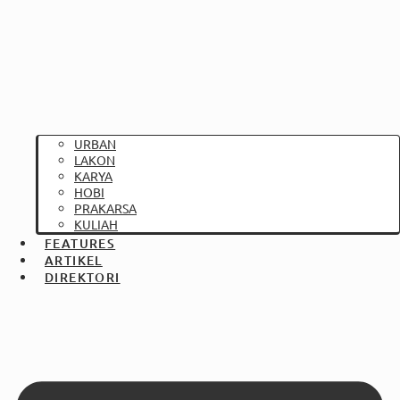
URBAN
LAKON
KARYA
HOBI
PRAKARSA
KULIAH
FEATURES
ARTIKEL
DIREKTORI