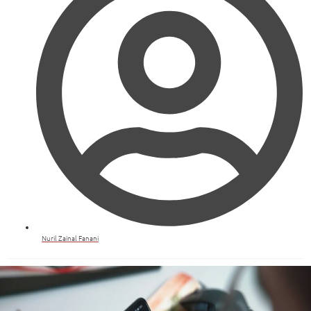
Nuril Zainal Fanani