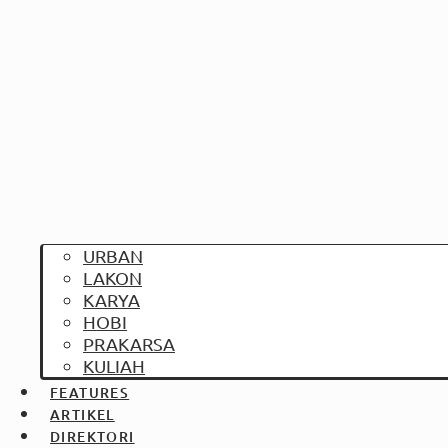
URBAN
LAKON
KARYA
HOBI
PRAKARSA
KULIAH
FEATURES
ARTIKEL
DIREKTORI