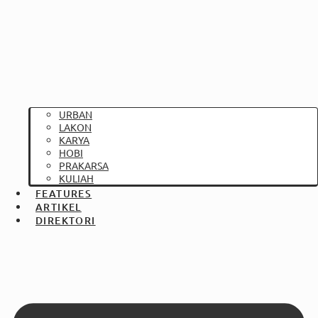
URBAN
LAKON
KARYA
HOBI
PRAKARSA
KULIAH
FEATURES
ARTIKEL
DIREKTORI