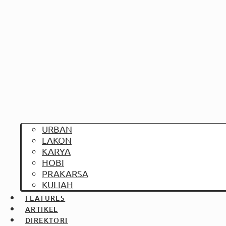
URBAN
LAKON
KARYA
HOBI
PRAKARSA
KULIAH
FEATURES
ARTIKEL
DIREKTORI