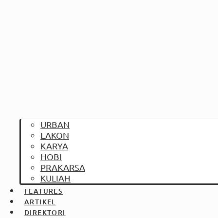
URBAN
LAKON
KARYA
HOBI
PRAKARSA
KULIAH
FEATURES
ARTIKEL
DIREKTORI