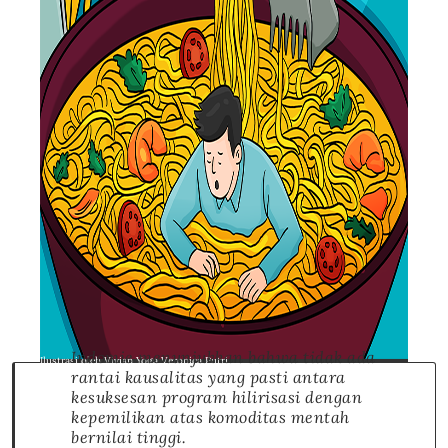
Indomie menunjukkan bahwa tidak ada
Ilustrasi oleh Vivian Yoga Veronica Putri
rantai kausalitas yang pasti antara
kesuksesan program hilirisasi dengan
kepemilikan atas komoditas mentah
bernilai tinggi.