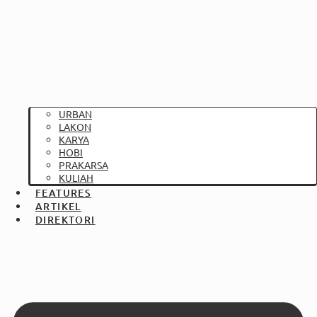
URBAN
LAKON
KARYA
HOBI
PRAKARSA
KULIAH
FEATURES
ARTIKEL
DIREKTORI