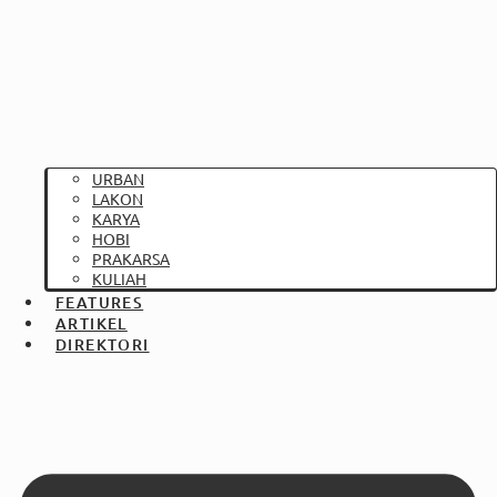
URBAN
LAKON
KARYA
HOBI
PRAKARSA
KULIAH
FEATURES
ARTIKEL
DIREKTORI