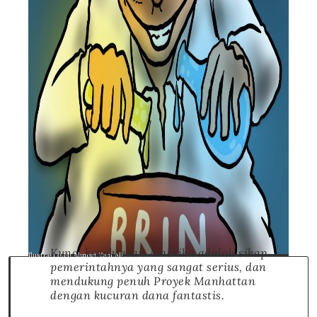
Kunci kesuksesan Amerika adalah sikap
Ilustrasi oleh Ahmad Yani Ali
pemerintahnya yang sangat serius, dan
mendukung penuh Proyek Manhattan
dengan kucuran dana fantastis.