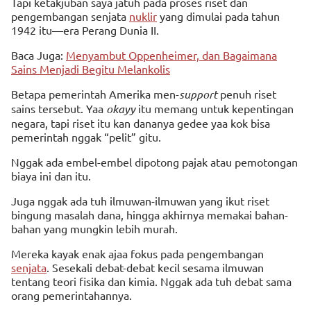
Tapi ketakjuban saya jatuh pada proses riset dan
pengembangan senjata
nuklir
yang dimulai pada tahun
1942 itu—era Perang Dunia II.
Baca Juga:
Menyambut Oppenheimer, dan Bagaimana
Sains Menjadi Begitu Melankolis
Betapa pemerintah Amerika men-
support
penuh riset
sains tersebut. Yaa
okayy
itu memang untuk kepentingan
negara, tapi riset itu kan dananya gedee yaa kok bisa
pemerintah nggak “pelit” gitu.
Nggak ada embel-embel dipotong pajak atau pemotongan
biaya ini dan itu.
Juga nggak ada tuh ilmuwan-ilmuwan yang ikut riset
bingung masalah dana, hingga akhirnya memakai bahan-
bahan yang mungkin lebih murah.
Mereka kayak enak ajaa fokus pada pengembangan
senjata
. Sesekali debat-debat kecil sesama ilmuwan
tentang teori fisika dan kimia. Nggak ada tuh debat sama
orang pemerintahannya.