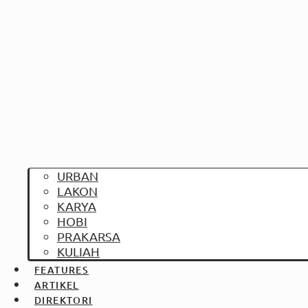
URBAN
LAKON
KARYA
HOBI
PRAKARSA
KULIAH
FEATURES
ARTIKEL
DIREKTORI