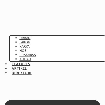
URBAN
LAKON
KARYA
HOBI
PRAKARSA
KULIAH
FEATURES
ARTIKEL
DIREKTORI