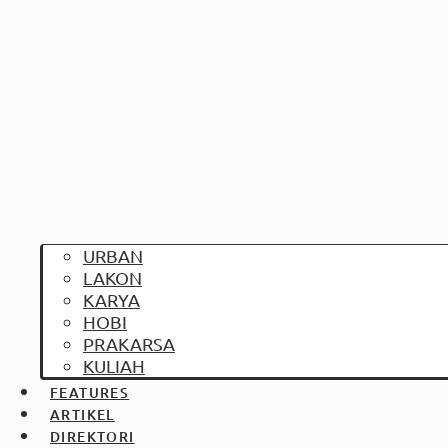
URBAN
LAKON
KARYA
HOBI
PRAKARSA
KULIAH
FEATURES
ARTIKEL
DIREKTORI