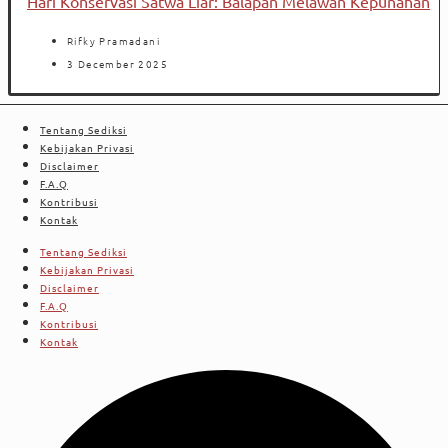
Hari Konservasi Satwa Liar: Balapan Melawan Kepunahan
Rifky Pramadani
3 December 2025
Tentang Sediksi
Kebijakan Privasi
Disclaimer
F.A.Q
Kontribusi
Kontak
Tentang Sediksi
Kebijakan Privasi
Disclaimer
F.A.Q
Kontribusi
Kontak