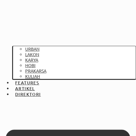
URBAN
LAKON
KARYA
HOBI
PRAKARSA
KULIAH
FEATURES
ARTIKEL
DIREKTORI