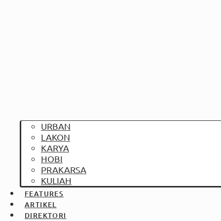
URBAN
LAKON
KARYA
HOBI
PRAKARSA
KULIAH
FEATURES
ARTIKEL
DIREKTORI