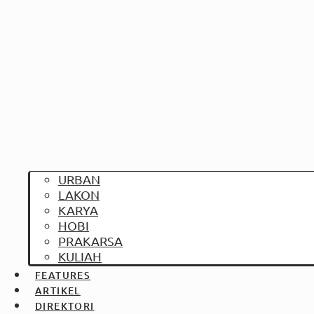
URBAN
LAKON
KARYA
HOBI
PRAKARSA
KULIAH
FEATURES
ARTIKEL
DIREKTORI