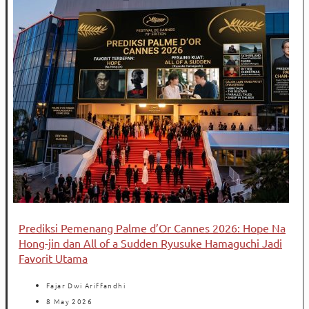
Prediksi Pemenang Palme d’Or Cannes 2026: Hope Na
Hong-jin dan All of a Sudden Ryusuke Hamaguchi Jadi
Favorit Utama
Fajar Dwi Ariffandhi
8 May 2026