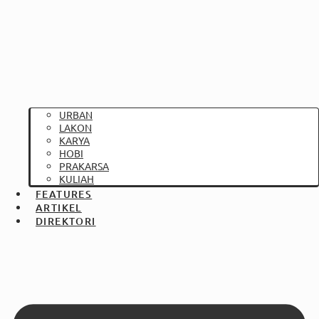
URBAN
LAKON
KARYA
HOBI
PRAKARSA
KULIAH
FEATURES
ARTIKEL
DIREKTORI