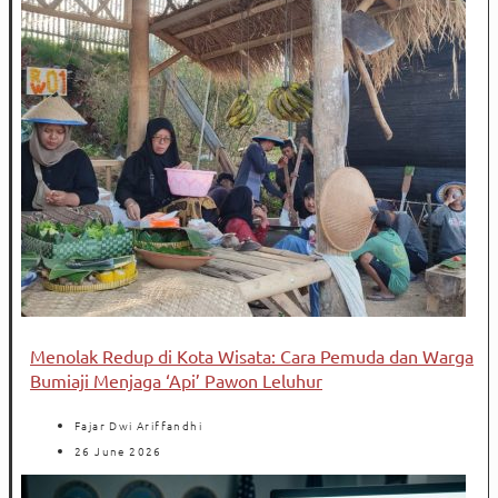
Menolak Redup di Kota Wisata: Cara Pemuda dan Warga
Bumiaji Menjaga ‘Api’ Pawon Leluhur
Fajar Dwi Ariffandhi
26 June 2026