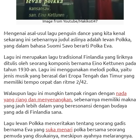
Image from Youtube/Makikoti47
Mengenai asal-usul lagu penguin dance yang kita kenal
sekarang ini sebenarnya judul aslinya adalah Ievan Polkka,
yang dalam bahasa Suomi Savo berarti Polka Eva.
Lagu ini merupakan lagu tradisional Finlandia yang liriknya
ditulis oleh seorang komponis bernama Eino Kettunen pada
tahun 1930-an. Lagu ini menggunakan melodi polka, yaitu
jenis musik yang berasal dari Eropa Tengah dan Timur yang
memiliki tempo cepat dan ritme 2/42.
Walaupun lagu ini mungkin tampak ringan dengan
nada
yang riang dan menyenangkan
, sebenarnya memiliki makna
yang jauh lebih dalam yang beresonansi dengan budaya
yang ada di Finlandia sana.
Lagu Ievan Polkka menceritakan tentang seorang gadis
bernama Eva yang
suka menari
polka bersama seorang
pemuda yang disukainya, meskipun ayahnya melarangnya.