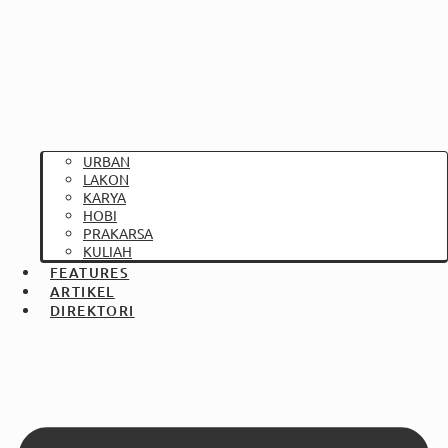
URBAN
LAKON
KARYA
HOBI
PRAKARSA
KULIAH
FEATURES
ARTIKEL
DIREKTORI