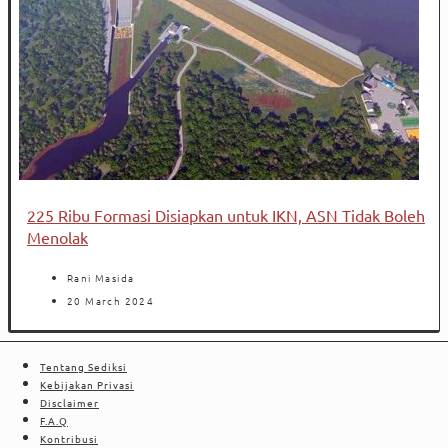
225 Ribu Formasi Disiapkan untuk IKN, ASN Tidak Boleh
Menolak
Rani Masida
20 March 2024
Tentang Sediksi
Kebijakan Privasi
Disclaimer
F.A.Q
Kontribusi