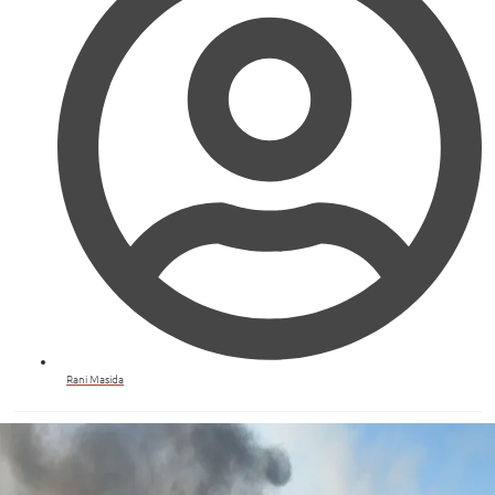
Rani Masida