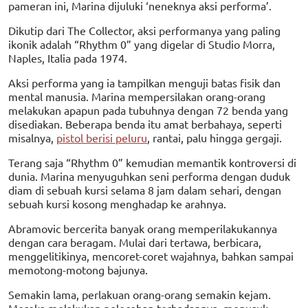
pameran ini, Marina dijuluki ‘neneknya aksi performa’.
Dikutip dari The Collector, aksi performanya yang paling
ikonik adalah “Rhythm 0” yang digelar di Studio Morra,
Naples, Italia pada 1974.
Aksi performa yang ia tampilkan menguji batas fisik dan
mental manusia. Marina mempersilakan orang-orang
melakukan apapun pada tubuhnya dengan 72 benda yang
disediakan. Beberapa benda itu amat berbahaya, seperti
misalnya,
pistol berisi peluru
, rantai, palu hingga gergaji.
Terang saja “Rhythm 0” kemudian memantik kontroversi di
dunia. Marina menyuguhkan seni performa dengan duduk
diam di sebuah kursi selama 8 jam dalam sehari, dengan
sebuah kursi kosong menghadap ke arahnya.
Abramovic bercerita banyak orang memperilakukannya
dengan cara beragam. Mulai dari tertawa, berbicara,
menggelitikinya, mencoret-coret wajahnya, bahkan sampai
memotong-motong bajunya.
Semakin lama, perlakuan orang-orang semakin kejam.
Mereka melakukan pelecehan terhadapnya, menusuk