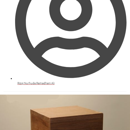
Rizqi Nurhuda Ramadhani Ali