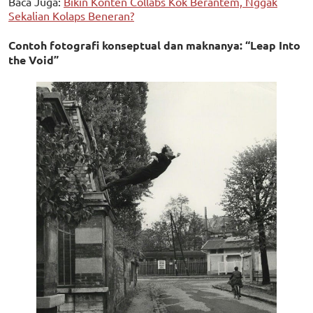
Baca Juga:
Bikin Konten Collabs Kok Berantem, Nggak
Sekalian Kolaps Beneran?
Contoh fotografi konseptual dan maknanya: “Leap Into
the Void”