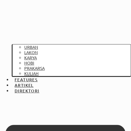
URBAN
LAKON
KARYA
HOBI
PRAKARSA
KULIAH
FEATURES
ARTIKEL
DIREKTORI