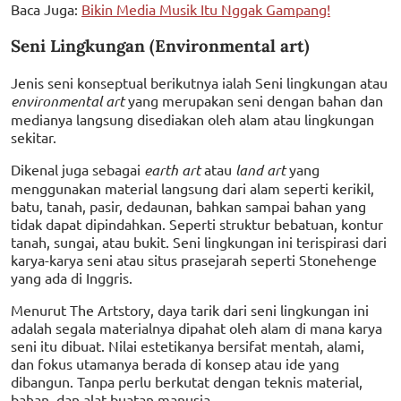
Baca Juga:
Bikin Media Musik Itu Nggak Gampang!
Seni Lingkungan (Environmental art)
Jenis seni konseptual berikutnya ialah Seni lingkungan atau
environmental art
yang merupakan seni dengan bahan dan
medianya langsung disediakan oleh alam atau lingkungan
sekitar.
Dikenal juga sebagai
earth art
atau
land art
yang
menggunakan material langsung dari alam seperti kerikil,
batu, tanah, pasir, dedaunan, bahkan sampai bahan yang
tidak dapat dipindahkan. Seperti struktur bebatuan, kontur
tanah, sungai, atau bukit. Seni lingkungan ini terispirasi dari
karya-karya seni atau situs prasejarah seperti Stonehenge
yang ada di Inggris.
Menurut The Artstory, daya tarik dari seni lingkungan ini
adalah segala materialnya dipahat oleh alam di mana karya
seni itu dibuat. Nilai estetikanya bersifat mentah, alami,
dan fokus utamanya berada di konsep atau ide yang
dibangun. Tanpa perlu berkutat dengan teknis material,
bahan, dan alat buatan manusia.