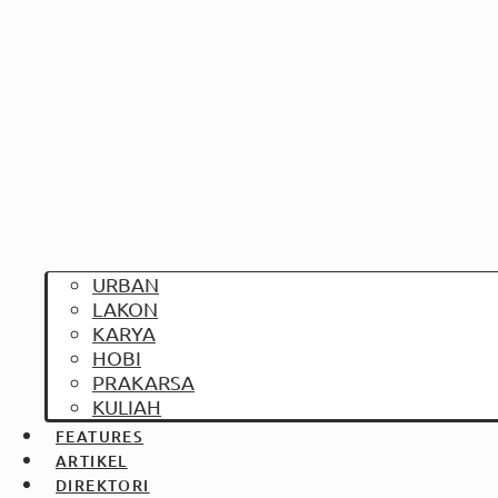
URBAN
LAKON
KARYA
HOBI
PRAKARSA
KULIAH
FEATURES
ARTIKEL
DIREKTORI