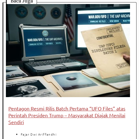
Baca Juga
Pentagon Resmi Rilis Batch Pertama “UFO Files” atas
Perintah Presiden Trump – Masyarakat Diajak Menilai
Sendiri
Fajar Dwi Ariffandhi