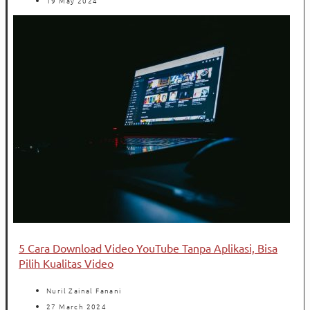
19 May 2024
5 Cara Download Video YouTube Tanpa Aplikasi, Bisa
Pilih Kualitas Video
Nuril Zainal Fanani
27 March 2024