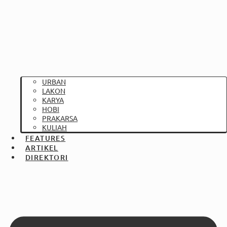
URBAN
LAKON
KARYA
HOBI
PRAKARSA
KULIAH
FEATURES
ARTIKEL
DIREKTORI